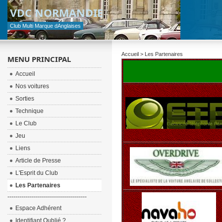
VDC NORMANDIE
Club Multi Marque dAnglaises
Accueil
> Les Partenaires
MENU PRINCIPAL
Accueil
Nos voitures
Sorties
Technique
Le Club
Jeu
Liens
Article de Presse
L'Esprit du Club
Les Partenaires
----------------------------------------
Espace Adhérent
Identifiant Oublié ?